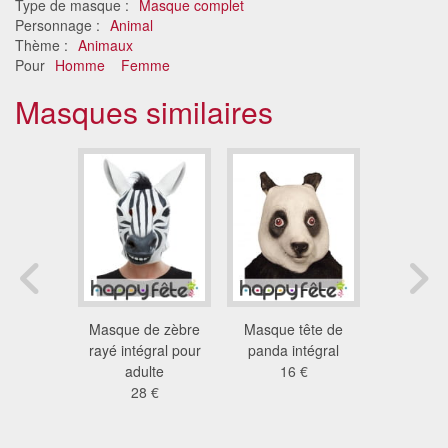
Type de masque :
Masque complet
Personnage :
Animal
Thème :
Animaux
Pour
Homme
Femme
Masques similaires
e de
Masque de zèbre
Masque tête de
Masque 
 complet
rayé intégral pour
panda intégral
zèbre i
 €
adulte
16 €
29
28 €