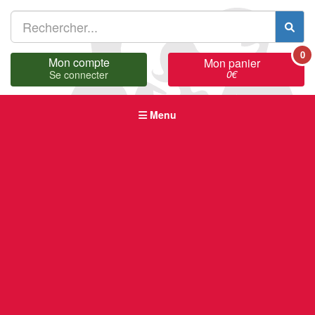
0
Mon compte
Mon panier
0
€
Se connecter
Menu