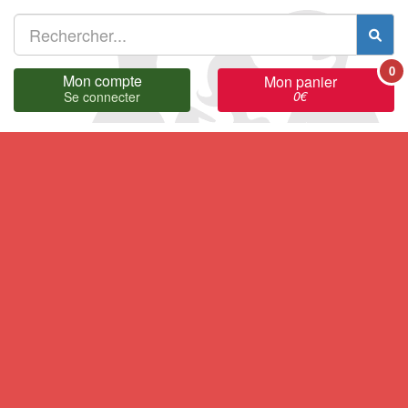
0
Mon compte
Mon panier
0
€
Se connecter