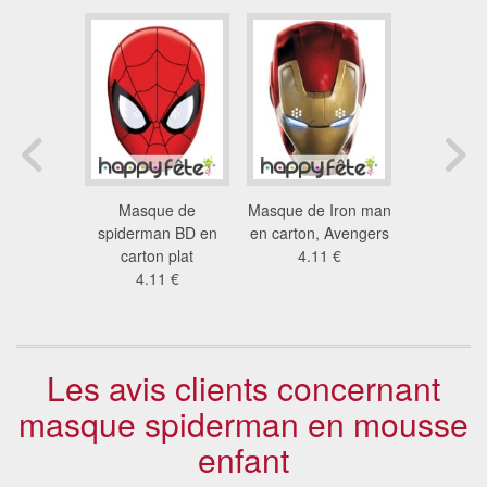
e Peter
Masque de
Masque de Iron man
Masque de
 carton
spiderman BD en
en carton, Avengers
des tortu
3 €
carton plat
4.11 €
car
4.11 €
5.9
Les avis clients concernant
masque spiderman en mousse
enfant