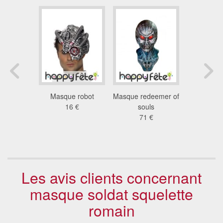
fantôme
Masque robot
Masque redeemer of
Masque de
te avec
16 €
souls
phasma po
ule
71 €
33
 €
Les avis clients concernant
masque soldat squelette
romain