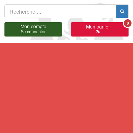
0
Mon compte
Mon panier
0
€
Se connecter