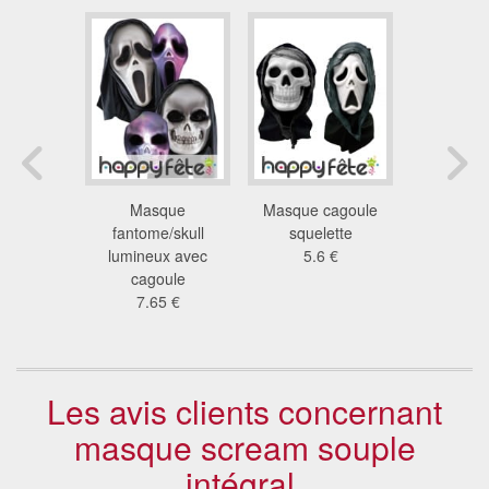
de dark
Masque
Masque cagoule
Masque d
ul
fantome/skull
squelette
sanguinol
 €
lumineux avec
5.6 €
capu
cagoule
13
7.65 €
Les avis clients concernant
masque scream souple
intégral.