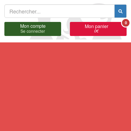
0
Mon compte
Mon panier
0
€
Se connecter