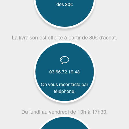
dès 80€
La livraison est offerte à partir de 80€ d'achat.
03.66.72.19.43
On vous recontacte par
téléphone.
Du lundi au vendredi de 10h à 17h30.