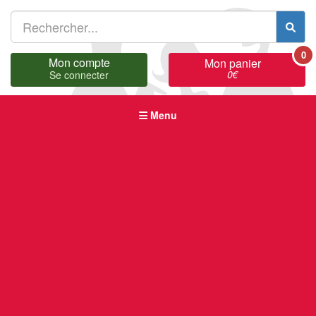
0
Mon compte
Mon panier
0
€
Se connecter
Menu