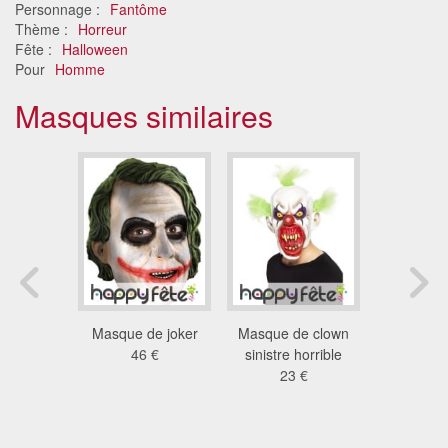
Personnage :
Fantôme
Thème :
Horreur
Fête :
Halloween
Pour
Homme
Masques similaires
 fantôme
Masque de joker
Masque de clown
Masque naz
c capuche
46 €
sinistre horrible
le loup 
1 €
23 €
Lond
88