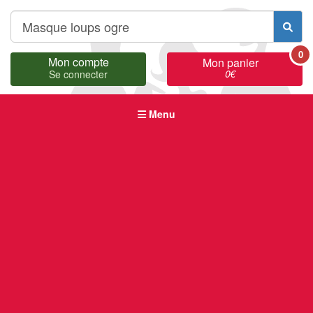
0
Mon compte
Mon panier
0
€
Se connecter
Menu