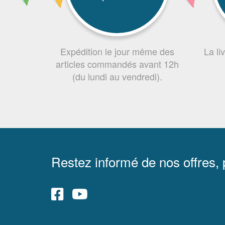
Expédition le jour même des
La li
articles commandés avant 12h
(du lundi au vendredi).
Restez informé de nos offres,