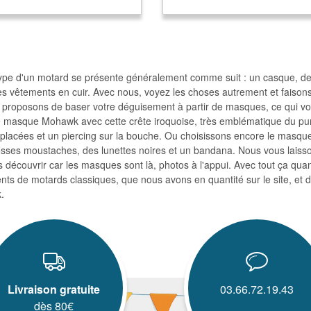
type d'un motard se présente généralement comme suit : un casque, des
es vêtements en cuir. Avec nous, voyez les choses autrement et faison
proposons de baser votre déguisement à partir de masques, ce qui v
 masque Mohawk avec cette crête iroquoise, très emblématique du punk
placées et un piercing sur la bouche. Ou choisissons encore le masque 
osses moustaches, des lunettes noires et un bandana. Nous vous laisson
s découvrir car les masques sont là, photos à l'appui. Avec tout ça qu
ts de motards classiques, que nous avons en quantité sur le site, et d
.
Livraison gratuite
03.66.72.19.43
dès 80€