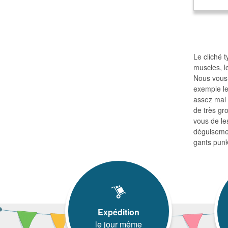
Le cliché 
muscles, l
Nous vous 
exemple le
assez mal 
de très gr
vous de le
déguisemen
gants punk
Expédition
le jour même