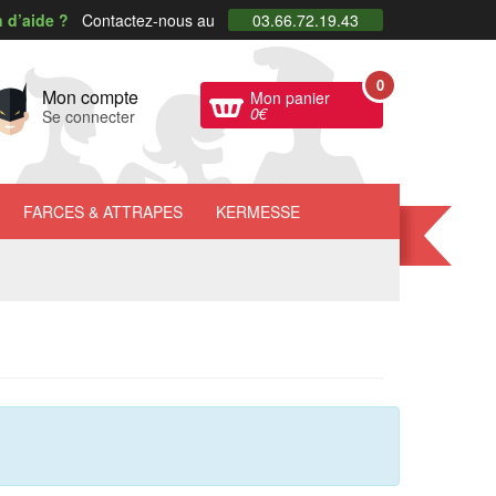
 d’aide ?
Contactez-nous au
03.66.72.19.43
0
Mon compte
Mon panier
0
€
Se connecter
FARCES
& ATTRAPES
KERMESSE