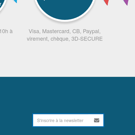
r
 10h à
Visa, Mastercard, CB, Paypal,
virement, chèque, 3D-SECURE