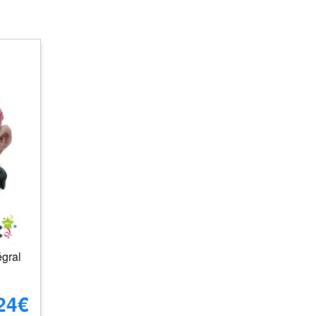
égral
24€