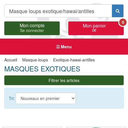
0
Mon compte
Mon panier
0
€
Se connecter
Menu
Accueil
Masque-loups
Exotique-hawai-antilles
MASQUES EXOTIQUES
Filtrer les articles
Tri: