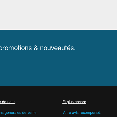
 promotions & nouveautés.
s de nous
Et plus encore
ns générales de vente.
Votre avis récompensé.