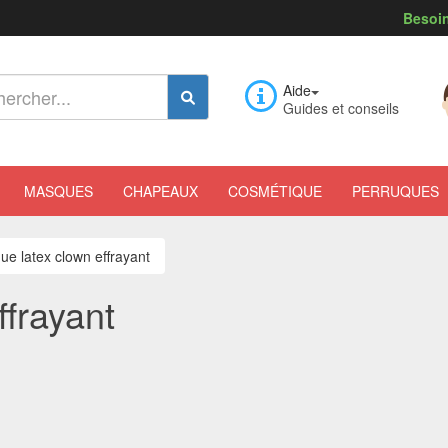
Besoin
Aide
Guides et conseils
MASQUES
CHAPEAUX
COSMÉTIQUE
PERRUQUES
e latex clown effrayant
frayant