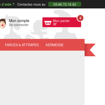
 d’aide ?
Contactez-nous au
03.66.72.19.43
0
Mon compte
Mon panier
0
€
Se connecter
FARCES
& ATTRAPES
KERMESSE