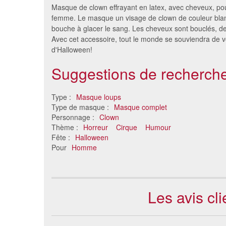
Masque de clown effrayant en latex, avec cheveux, 
femme. Le masque un visage de clown de couleur bla
bouche à glacer le sang. Les cheveux sont bouclés, d
Avec cet accessoire, tout le monde se souviendra de 
d'Halloween!
Suggestions de recherche
Type :
Masque loups
Type de masque :
Masque complet
Masque clown avec cheveux
Masqu
Personnage :
Clown
rouge
version
Thème :
Horreur
Cirque
Humour
24 €
Fête :
Halloween
Pour
Homme
Les avis cl