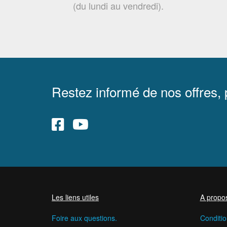
(du lundi au vendredi).
Restez informé de nos offres,
Les liens utiles
A propo
Foire aux questions.
Conditio