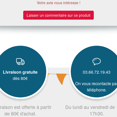
Votre avis nous intéresse !
Laisser un commentaire sur ce produit
Livraison gratuite
03.66.72.19.43
dès 80€
On vous recontacte pa
téléphone.
vraison est offerte à partir
Du lundi au vendredi de
de 80€ d'achat.
17h30.