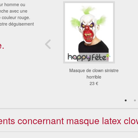
pour homme ou
nche avec une
e couleur rouge.
votre déguisement
.
e de Kim Jong Un
Masque de clown sinistre
 clown Ca, intégral
horrible
21 €
23 €
ients concernant masque latex clo