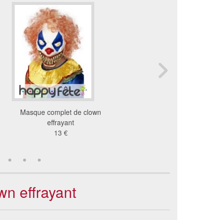
Masque complet de clown
Masque intégral de clow
effrayant
effrayant
13 €
27 €
wn effrayant