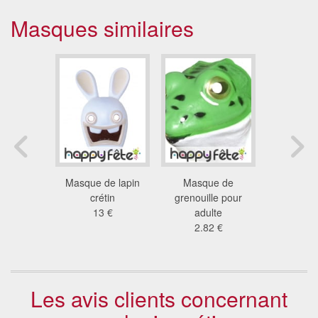
Masques similaires
de Suzy
Masque de lapin
Masque de
Masque d
eppa pig
crétin
grenouille pour
3.2
1 €
13 €
adulte
2.82 €
Les avis clients concernant