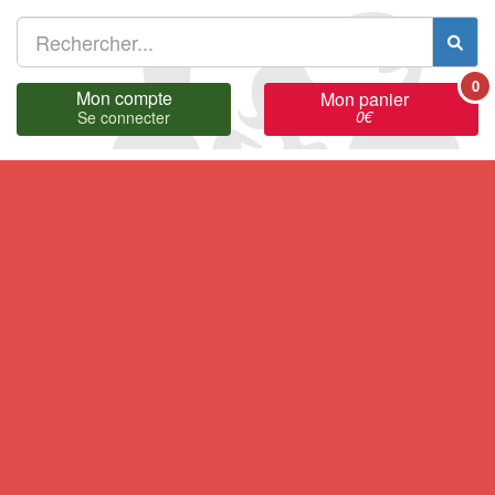
0
Mon compte
Mon panier
0
€
Se connecter