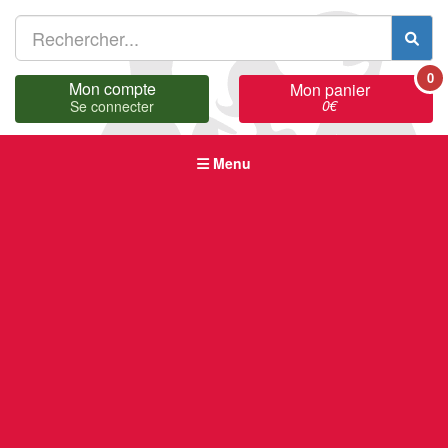
0
Mon compte
Mon panier
0
€
Se connecter
Menu