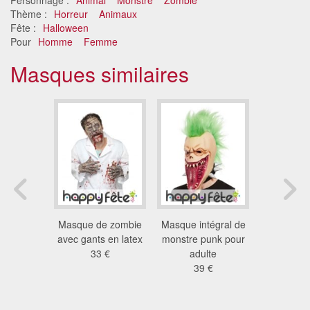
Thème :
Horreur
Animaux
Fête :
Halloween
Pour
Homme
Femme
Masques similaires
e zombie
Masque de zombie
Masque intégral de
Masque a
n latex
avec gants en latex
monstre punk pour
visa
gral
33 €
adulte
30
 €
39 €