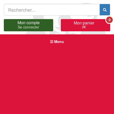
0
Mon compte
Mon panier
0
€
Se connecter
Menu