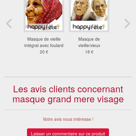
tégral de
Masque de vieille
Masque de
Masqu
visage
intégral avec foulard
vieille/vieux
chimpanze
 adulte
20 €
18 €
en latex p
 €
25
Les avis clients concernant
masque grand mere visage
Votre avis nous intéresse !
Laisser un commentaire sur ce produit