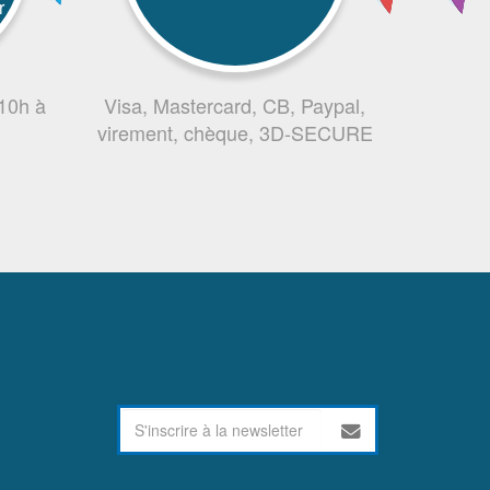
r
 10h à
Visa, Mastercard, CB, Paypal,
virement, chèque, 3D-SECURE