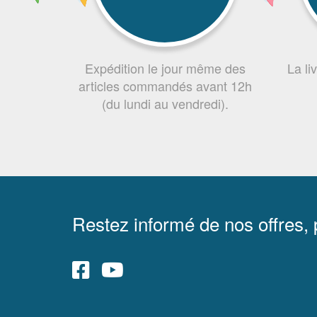
Expédition le jour même des
La li
articles commandés avant 12h
(du lundi au vendredi).
Restez informé de nos offres,