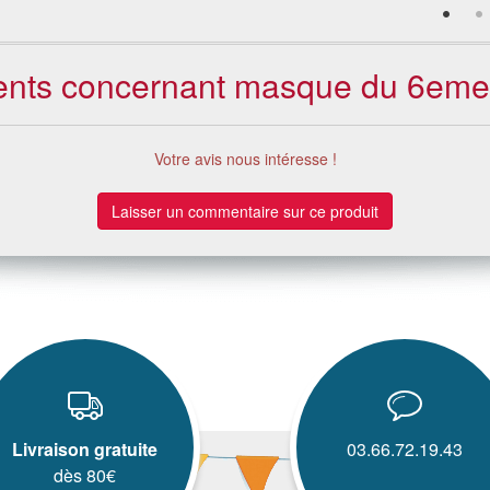
lients concernant masque du 6eme
Votre avis nous intéresse !
Laisser un commentaire sur ce produit
Livraison gratuite
03.66.72.19.43
dès 80€