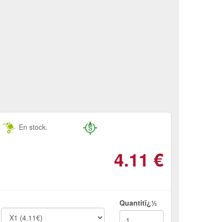
En stock.
4.11
€
Quantitï¿½