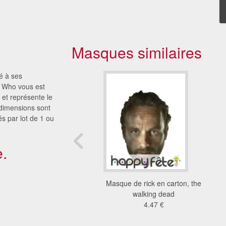
Masques similaires
é à ses
 Who vous est
 et représente le
 dimensions sont
s par lot de 1 ou
.
es des personnages
Masque de rick en carton, the
rs brown's boys
walking dead
13 €
4.47 €