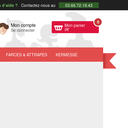
 d’aide ?
Contactez-nous au
03.66.72.19.43
0
Mon compte
Mon panier
0
€
Se connecter
FARCES
& ATTRAPES
KERMESSE