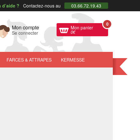
 d’aide ?
Contactez-nous au
03.66.72.19.43
0
Mon compte
Mon panier
0
€
Se connecter
FARCES
& ATTRAPES
KERMESSE