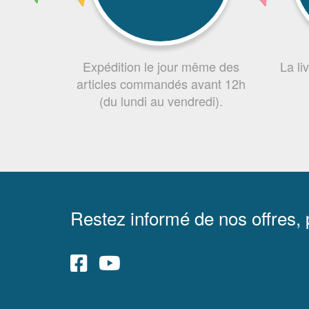
Expédition le jour même des
La li
articles commandés avant 12h
(du lundi au vendredi).
Restez informé de nos offres,