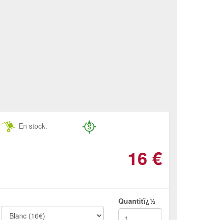
En stock.
16
€
Quantitï¿½