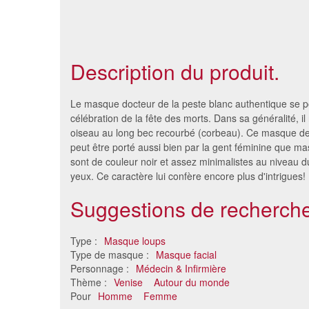
Description du produit.
Le masque docteur de la peste blanc authentique se po
célébration de la fête des morts. Dans sa généralité, i
oiseau au long bec recourbé (corbeau). Ce masque de
peut être porté aussi bien par la gent féminine que mas
sont de couleur noir et assez minimalistes au niveau d
yeux. Ce caractère lui confère encore plus d'intrigues!
Suggestions de recherche
Type :
Masque loups
12 masques de Mickey et
Loup
Type de masque :
Masque facial
Minnie à colorier
Personnage :
Médecin & Infirmière
23 €
Thème :
Venise
Autour du monde
Pour
Homme
Femme