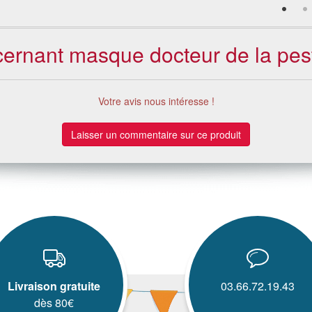
ncernant masque docteur de la pes
Votre avis nous intéresse !
Laisser un commentaire sur ce produit
Livraison gratuite
03.66.72.19.43
dès 80€