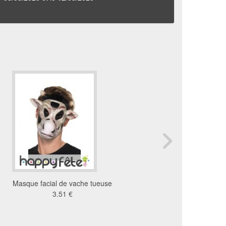
Masque facial de vache tueuse
Masque de lapin cré
3.51 €
13 €