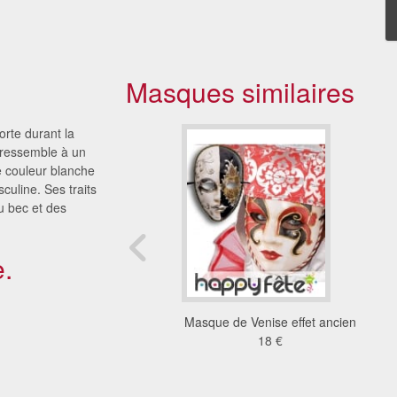
Masques similaires
rte durant la
l ressemble à un
 couleur blanche
culine. Ses traits
u bec et des
.
 demi face blanc
Masque de Venise effet ancien
0.75 €
18 €