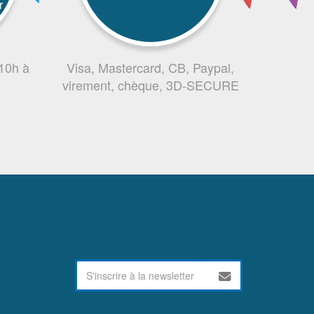
r
 10h à
Visa, Mastercard, CB, Paypal,
virement, chèque, 3D-SECURE