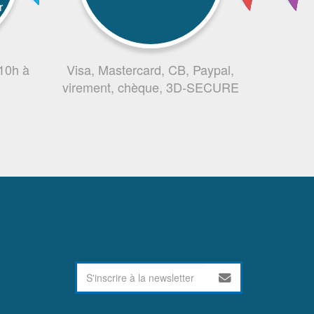
r
 10h à
Visa, Mastercard, CB, Paypal,
virement, chèque, 3D-SECURE