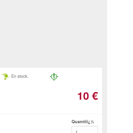
En stock.
10
€
Quantitï¿½