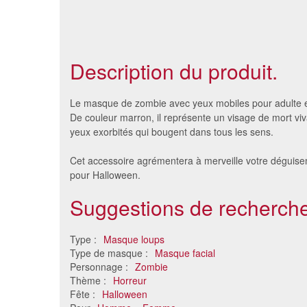
Description du produit.
Le masque de zombie avec yeux mobiles pour adulte 
De couleur marron, il représente un visage de mort vi
yeux exorbités qui bougent dans tous les sens.
Cet accessoire agrémentera à merveille votre déguis
pour Halloween.
Suggestions de recherche
Type :
Masque loups
Masque de tigre en carton
Masque f
Type de masque :
Masque facial
6.71 €
Personnage :
Zombie
Thème :
Horreur
Fête :
Halloween