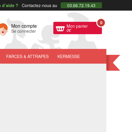
 d’aide ?
Contactez-nous au
03.66.72.19.43
0
Mon compte
Mon panier
0
€
Se connecter
FARCES
& ATTRAPES
KERMESSE