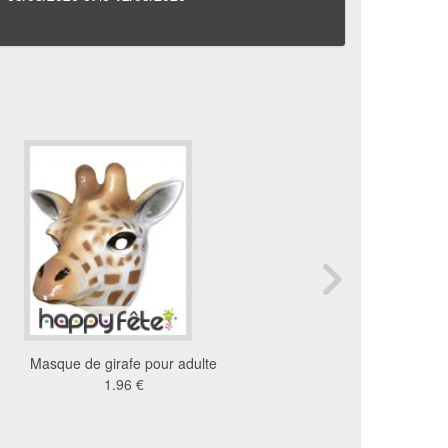
Masque de girafe pour adulte
Masque d'âne en car
1.96 €
6.71 €