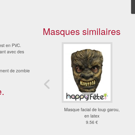
Masques similaires
est en PVC.
vant avec des
ement de zombie
.
acial de renard pour
Masque facial de loup garou,
adulte
en latex
1.44 €
9.56 €