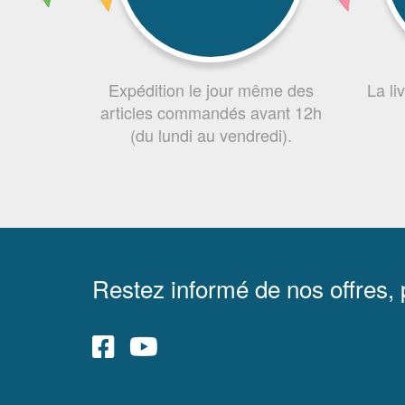
Expédition le jour même des
La li
articles commandés avant 12h
(du lundi au vendredi).
Restez informé de nos offres,