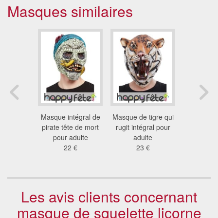
Masques similaires
tégral de
Masque intégral de
Masque de tigre qui
Masque de 
eur avec
pirate tête de mort
rugit intégral pour
effra
mineux
pour adulte
adulte
13
 €
22 €
23 €
Les avis clients concernant
masque de squelette licorne