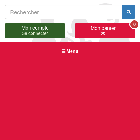
0
Mon compte
Mon panier
0
€
Se connecter
Menu