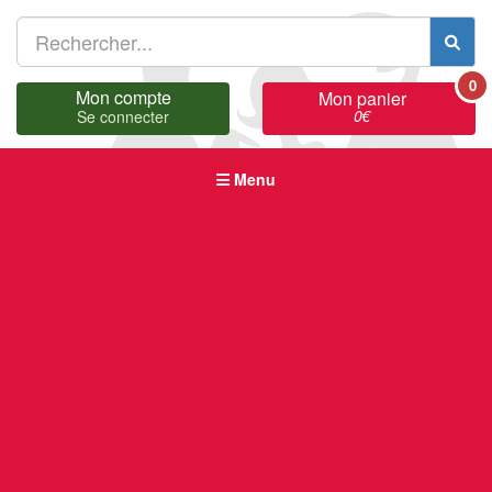
0
Mon compte
Mon panier
0
€
Se connecter
Menu