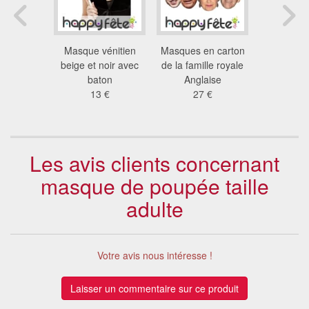
e singe
Masque vénitien
Masques en carton
Masque s
dulte
beige et noir avec
de la famille royale
avec yeux
 €
baton
Anglaise
adu
13 €
27 €
10
Les avis clients concernant
masque de poupée taille
adulte
Votre avis nous intéresse !
Laisser un commentaire sur ce produit