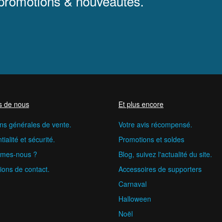
 promotions & nouveautés.
s de nous
Et plus encore
ns générales de vente.
Votre avis récompensé.
ialité et sécurité.
Promotions et soldes
mes-nous ?
Blog, suivez l'actualité du site.
ions de contact.
Accessoires de supporters
Carnaval
Halloween
Noël