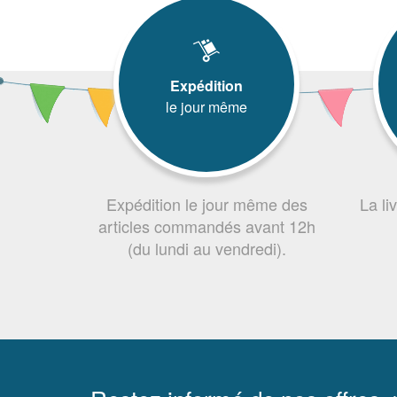
Expédition
le jour même
Expédition le jour même des
La li
articles commandés avant 12h
(du lundi au vendredi).