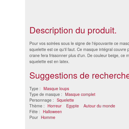
Description du produit.
Pour vos soirées sous le signe de l'épouvante ce ma
squelette est ce qu'il faut. Ce masque intégral couvre 
crane fera frissonner plus d'un. De couleur beige, c
squelette est en latex.
Suggestions de recherche
Type :
Masque loups
Type de masque :
Masque complet
Personnage :
Squelette
Masque de mort vivant,
Masq
Thème :
Horreur
Egypte
Autour du monde
shadows of brimstone
Fête :
Halloween
89 €
Pour
Homme