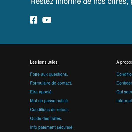
Restez informé de nos offres,
Les liens utiles
A propo
Foire aux questions.
Conditio
Formulaire de contact.
Confident
Etre appelé.
Qui som
Mot de passe oublié
Informat
Conditions de retour.
Guide des tailles.
Info paiement sécurisé.