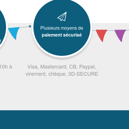
Plusieurs moyens de
paiement sécurisé
r
 10h à
Visa, Mastercard, CB, Paypal,
virement, chèque, 3D-SECURE