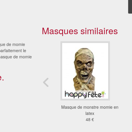
Masques similaires
sque de momie
parfaitement le
e masque de momie
.
ue zombie sang
Masque de monstre momie en
12 €
latex
48 €