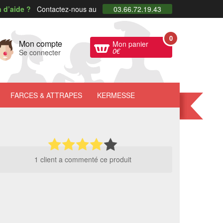
 d’aide ?
Contactez-nous au
03.66.72.19.43
0
Mon compte
Mon panier
0
€
Se connecter
FARCES
& ATTRAPES
KERMESSE
1 client a commenté ce produit