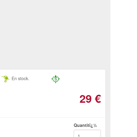
En stock.
29
€
Quantitï¿½