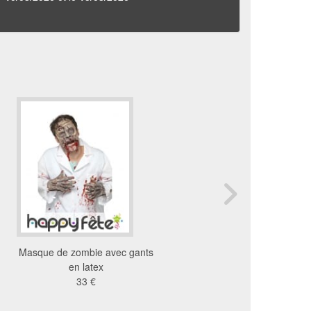
Masque de zombie avec gants
Masque intégral de chuc
en latex
fiancée de chucky
33 €
88 €