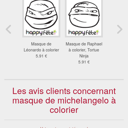
Stig, top
Masque de
Masque de Raphael
Masque de
 carton
Léonardo à colorier
à colorier, Tortue
carton
1 €
5.91 €
Ninja
7.7
5.91 €
Les avis clients concernant
masque de michelangelo à
colorier