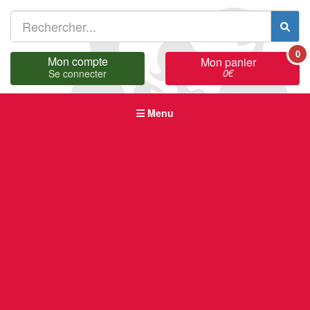
0
Mon compte
Mon panier
0
€
Se connecter
Menu