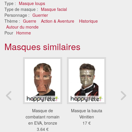
Type :
Masque loups
Type de masque :
Masque facial
Personnage :
Guerrier
Thème :
Guerre
Action & Aventure
Historique
Autour du monde
Pour
Homme
Masques similaires
media del
Masque de
Masque la bauta
Masqu
te
combatant romain
Vénitien
toutan
 €
en EVA, bronze
17 €
1.7
3.64 €