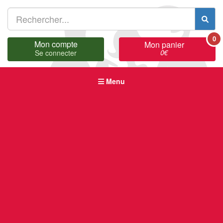
0
Mon compte
Mon panier
0
€
Se connecter
Menu