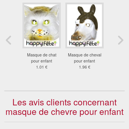
de Olaf
Masque de chat
Masque de cheval
Masque d'a
neiges, en
pour enfant
pour enfant
pour e
ton
1.01 €
1.96 €
4.6
7 €
Les avis clients concernant
masque de chevre pour enfant