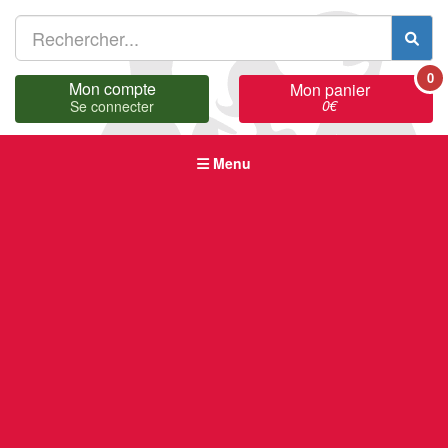
0
Mon compte
Mon panier
0
€
Se connecter
Menu