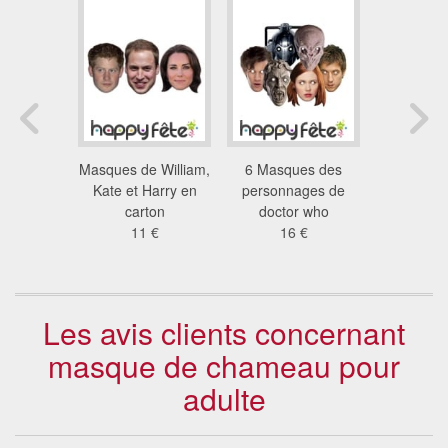
de loup
Masques de William,
6 Masques des
3 masqu
4 €
Kate et Harry en
personnages de
Monstres
carton
doctor who
car
11 €
16 €
11
Les avis clients concernant
masque de chameau pour
adulte