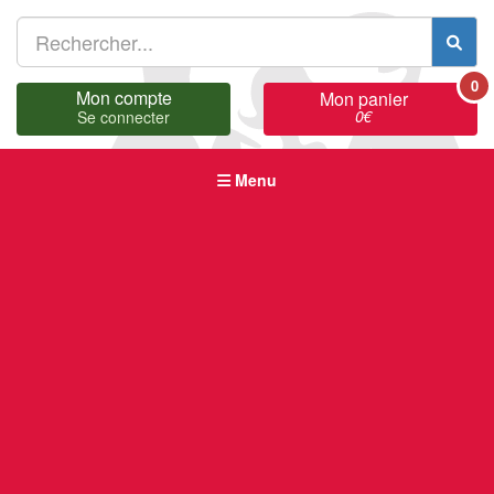
0
Mon compte
Mon panier
0
€
Se connecter
Menu