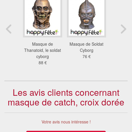
masque M.
Masque de
Masque de Soldat
Masque d
ntégral
Thanatoid, le soldat
Cyborg
intégra
 €
cyborg
76 €
53
88 €
Les avis clients concernant
masque de catch, croix dorée
Votre avis nous intéresse !