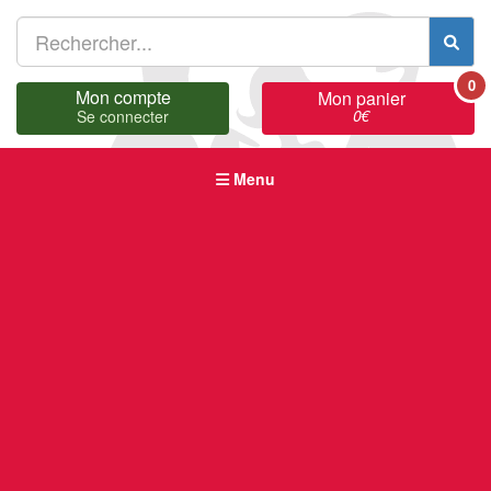
0
Mon compte
Mon panier
0
€
Se connecter
Menu