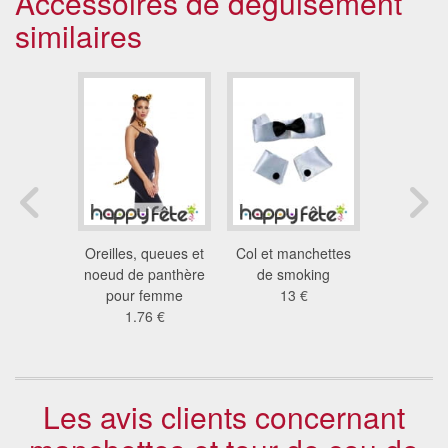
Accessoires de déguisement
similaires
llon noir
Oreilles, queues et
Col et manchettes
Noeud pap
uelettes
noeud de panthère
de smoking
sequins
 €
pour femme
13 €
1.4
1.76 €
Les avis clients concernant