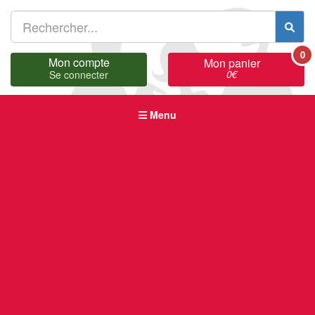
0
Mon compte
Mon panier
0
€
Se connecter
Menu