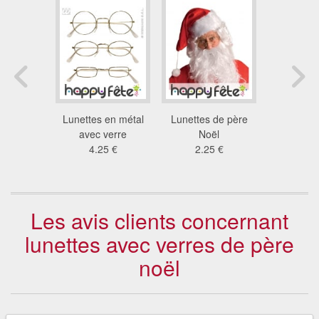
s elvis
Lunettes en métal
Lunettes de père
Lunette
 argent
avec verre
Noël
argentée
 €
4.25 €
2.25 €
10
Les avis clients concernant
lunettes avec verres de père
noël