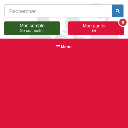
0
Mon compte
Mon panier
0
€
Se connecter
Menu