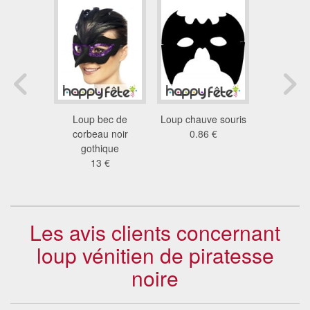
dentelle
Loup bec de
Loup chauve souris
Loup yeux
mi
corbeau noir
0.86 €
Egyp
2 €
gothique
2.7
13 €
Les avis clients concernant
loup vénitien de piratesse
noire