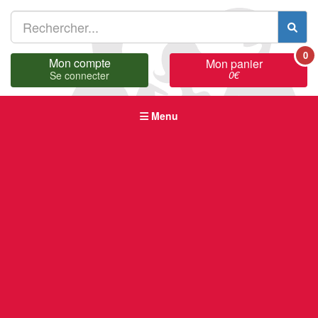
0
Mon compte
Mon panier
0
€
Se connecter
Menu