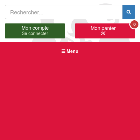
0
Mon compte
Mon panier
0
€
Se connecter
Menu