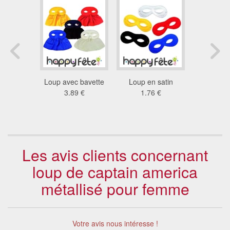
 loup
Loup avec bavette
Loup en satin
Loup en p
que
3.89 €
1.76 €
brill
 €
1.9
Les avis clients concernant
loup de captain america
métallisé pour femme
Votre avis nous intéresse !