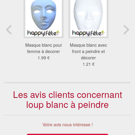
media del
Masque blanc pour
Masque blanc avec
Masque bl
peindre
femme à decorer
front a peindre et
front a p
3 €
1.99 €
décorer
déco
1.21 €
0.9
Les avis clients concernant
loup blanc à peindre
Votre avis nous intéresse !