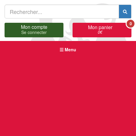
0
Mon compte
Mon panier
0
€
Se connecter
Menu