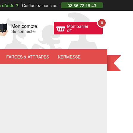
 d’aide ?
Contactez-nous au
03.66.72.19.43
0
Mon compte
Mon panier
0
€
Se connecter
FARCES
& ATTRAPES
KERMESSE