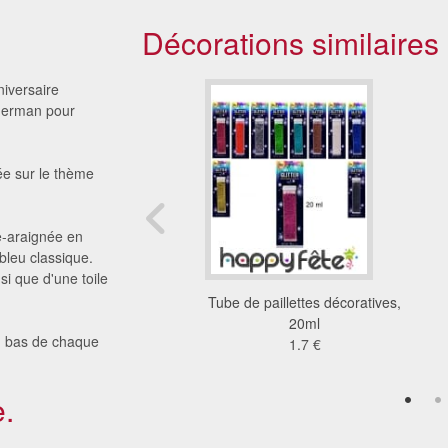
Décorations similaires
niversaire
iderman pour
rée sur le thème
e-araignée en
bleu classique.
si que d'une toile
 drapeaux USA apéritif
Tube de paillettes décoratives,
sur pique
20ml
u bas de chaque
2.33 €
1.7 €
.