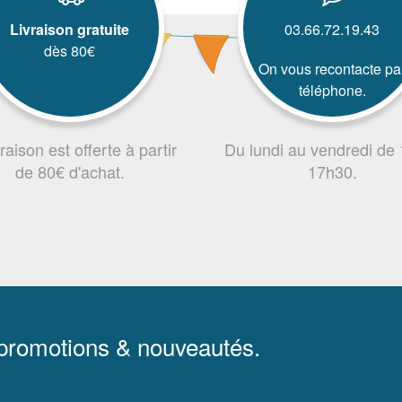
Livraison gratuite
03.66.72.19.43
dès 80€
On vous recontacte pa
téléphone.
vraison est offerte à partir
Du lundi au vendredi de
de 80€ d'achat.
17h30.
 promotions & nouveautés.