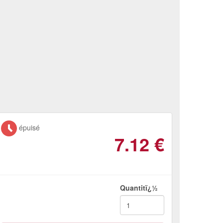
épuisé
7.12
€
Quantitï¿½