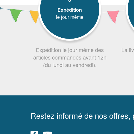
Expédition
le jour même
Expédition le jour même des
La li
articles commandés avant 12h
(du lundi au vendredi).
Restez informé de nos offres,