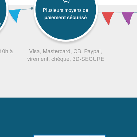
Plusieurs moyens de
paiement sécurisé
r
 10h à
Visa, Mastercard, CB, Paypal,
virement, chèque, 3D-SECURE