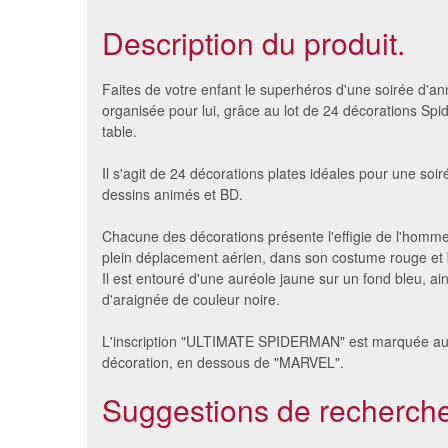
Description du produit.
Faites de votre enfant le superhéros d'une soirée d'an
organisée pour lui, grâce au lot de 24 décorations Sp
table.
Il s'agit de 24 décorations plates idéales pour une soi
dessins animés et BD.
Chacune des décorations présente l'effigie de l'homm
plein déplacement aérien, dans son costume rouge et 
Il est entouré d'une auréole jaune sur un fond bleu, ain
d'araignée de couleur noire.
150 confettis de table drapeau
24 petits
France
L'inscription "ULTIMATE SPIDERMAN" est marquée a
2.82 €
décoration, en dessous de "MARVEL".
Suggestions de recherche