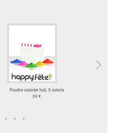
Poudre colorée holi, 5 coloris
Petite drapeau Français
24 €
25.5x17.5 cm
8.14 €