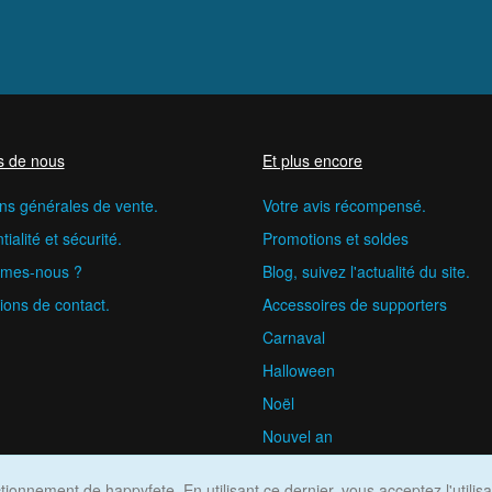
s de nous
Et plus encore
ns générales de vente.
Votre avis récompensé.
ialité et sécurité.
Promotions et soldes
mes-nous ?
Blog, suivez l'actualité du site.
ions de contact.
Accessoires de supporters
Carnaval
Halloween
Noël
Nouvel an
happyfete.com © 2026
ionnement de happyfete. En utilisant ce dernier, vous acceptez l'utilis