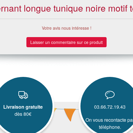
ernant longue tunique noire motif 
Votre avis nous intéresse !
Laisser un commentaire sur ce produit
Livraison gratuite
03.66.72.19.43
dès 80€
On vous recontacte pa
téléphone.