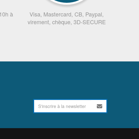
 10h à
Visa, Mastercard, CB, Paypal,
virement, chèque, 3D-SECURE