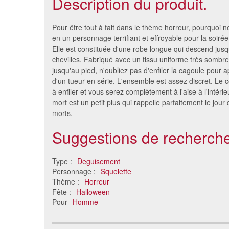
Description du produit.
Pour être tout à fait dans le thème horreur, pourquoi 
en un personnage terrifiant et effroyable pour la soiré
Elle est constituée d'une robe longue qui descend jus
chevilles. Fabriqué avec un tissu uniforme très sombre
jusqu'au pied, n'oubliez pas d'enfiler la cagoule pour a
d'un tueur en série. L'ensemble est assez discret. Le c
à enfiler et vous serez complètement à l'aise à l'intéri
mort est un petit plus qui rappelle parfaitement le jour 
morts.
Suggestions de recherche
Cape, masque et faux de
Déguisem
moissonneuse d'âme, adulte
19 €
Type :
Deguisement
Personnage :
Squelette
Thème :
Horreur
Fête :
Halloween
Pour
Homme