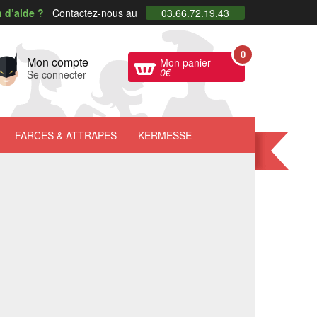
 d’aide ?
Contactez-nous au
03.66.72.19.43
0
Mon compte
Mon panier
0
€
Se connecter
FARCES
& ATTRAPES
KERMESSE