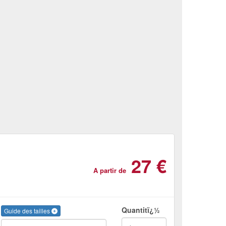
27 €
A partir de
Quantitï¿½
Guide des tailles