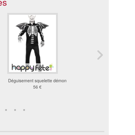
es
Déguisement squelette démon
Déguisement monsi
56 €
squelette jour des mo
73 €