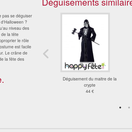
Déguisements similair
ne pas se déguiser
e d'Halloween ?
qu'au niveau des
 de la tête
pproprier le rôle
ostume est facile
eur. Le crâne de
de la fête des
.
ent du docteur de la
Déguisement du maitre de la
crypte
crypte
30 €
44 €