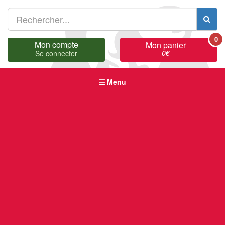
0
Mon compte
Mon panier
0
€
Se connecter
Menu