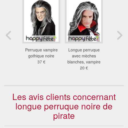
hef indien
Perruque vampire
Longue perruque
Perruqu
 €
gothique noire
avec mèches
gothiqu
37 €
blanches, vampire
35
20 €
Les avis clients concernant
longue perruque noire de
pirate