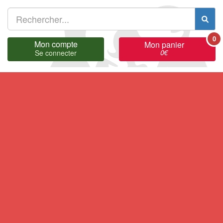
0
Mon compte
Mon panier
0
€
Se connecter