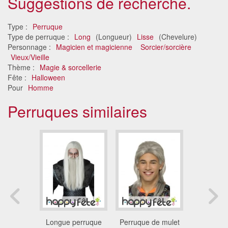
Suggestions de recherche.
Type :
Perruque
Type de perruque :
Long
(Longueur)
Lisse
(Chevelure)
Personnage :
Magicien et magicienne
Sorcier/sorcière
Vieux/Vieille
Thème :
Magie & sorcellerie
Fête :
Halloween
Pour
Homme
Perruques similaires
d'indien
Longue perruque
Perruque de mulet
Perruque