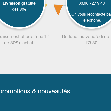
Livraison gratuite
03.66.72.19.43
dès 80€
On vous recontacte pa
téléphone.
vraison est offerte à partir
Du lundi au vendredi de
de 80€ d'achat.
17h30.
 promotions & nouveautés.