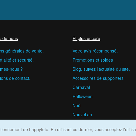
s de nous
Et plus encore
ns générales de vente.
Votre avis récompensé.
ialité et sécurité.
Promotions et soldes
mes-nous ?
Blog, suivez l'actualité du site.
ions de contact.
Accessoires de supporters
Carnaval
Halloween
Noël
Nouvel an
happyfete.com © 2026
ionnement de happyfete. En utilisant ce dernier, vous acceptez l'utilis