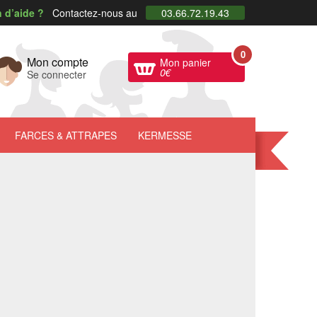
 d’aide ?
Contactez-nous au
03.66.72.19.43
0
Mon compte
Mon panier
0
€
Se connecter
FARCES
& ATTRAPES
KERMESSE