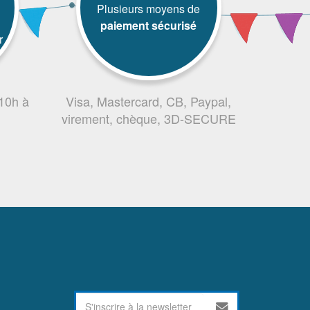
Plusieurs moyens de
paiement sécurisé
r
 10h à
Visa, Mastercard, CB, Paypal,
virement, chèque, 3D-SECURE