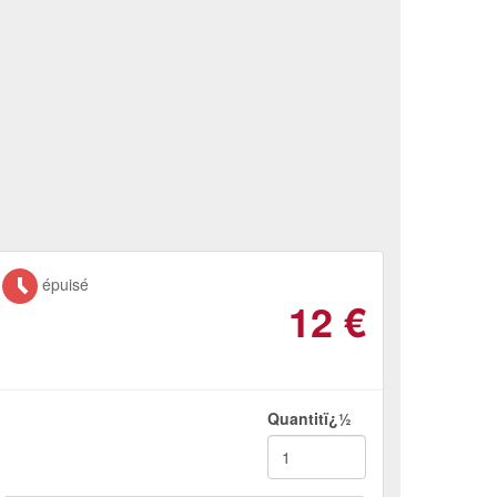
épuisé
12
€
Quantitï¿½