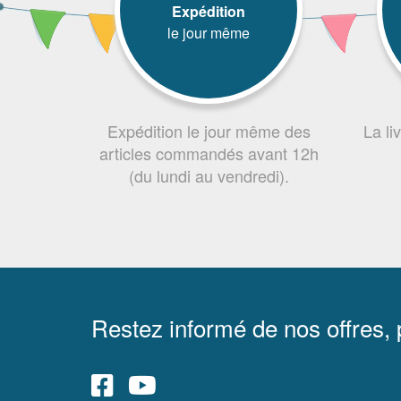
Expédition
le jour même
Expédition le jour même des
La li
articles commandés avant 12h
(du lundi au vendredi).
Restez informé de nos offres,