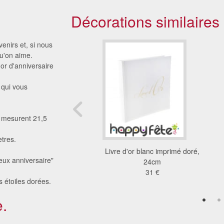
Décorations similaires
enirs et, si nous
qu'on aime.
'or d'anniversaire
 qui vous
és mesurent 21,5
tres.
 félicitations, bleue
Livre d'or blanc imprimé doré,
yeux anniversaire"
8.92 €
24cm
31 €
 étoiles dorées.
.