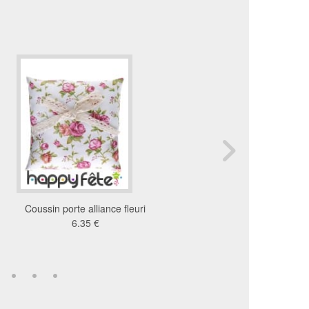
Coussin porte alliance fleuri
Rosette bleu c'est un 
6.35 €
8.92 €