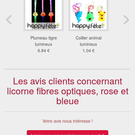
urnoyant
Plumeau tigre
Collier animal
Balle puffe
neux
lumineux
lumineux
3.3
 €
6.84 €
1.04 €
Les avis clients concernant
licorne fibres optiques, rose et
bleue
Votre avis nous intéresse !