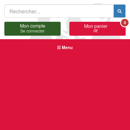
0
Mon compte
Mon panier
0
€
Se connecter
Menu