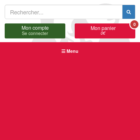
0
Mon compte
Mon panier
0
€
Se connecter
Menu