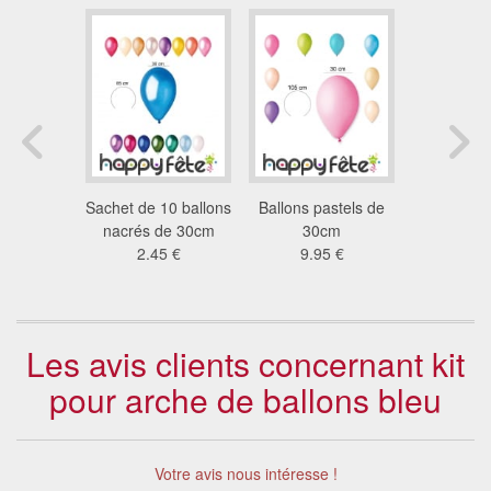
ns ronds
Sachet de 10 ballons
Ballons pastels de
100 ba
lien
nacrés de 30cm
30cm
métalisés
 €
2.45 €
9.95 €
13
Les avis clients concernant kit
pour arche de ballons bleu
Votre avis nous intéresse !