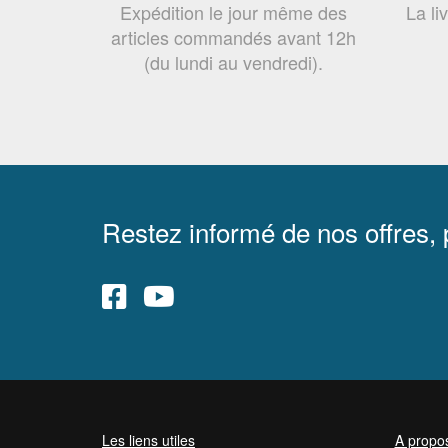
Expédition le jour même des
La li
articles commandés avant 12h
(du lundi au vendredi).
Restez informé de nos offres,
Les liens utiles
A propo