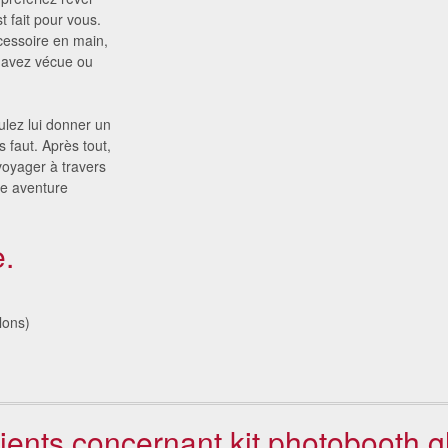
t fait pour vous.
cessoire en main,
 avez vécue ou
ulez lui donner un
s faut. Après tout,
voyager à travers
ne aventure
.
lons)
lients concernant kit photobooth gl