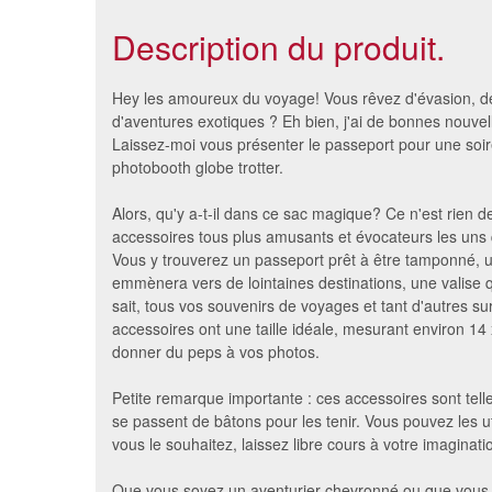
Description du produit.
Hey les amoureux du voyage! Vous rêvez d'évasion, d
d'aventures exotiques ? Eh bien, j'ai de bonnes nouvel
Laissez-moi vous présenter le passeport pour une soiré
photobooth globe trotter.
Alors, qu'y a-t-il dans ce sac magique? Ce n'est rien 
accessoires tous plus amusants et évocateurs les uns 
Vous y trouverez un passeport prêt à être tamponné, u
emmènera vers de lointaines destinations, une valise qu
sait, tous vos souvenirs de voyages et tant d'autres su
accessoires ont une taille idéale, mesurant environ 14
Sachet luxe de cotillons
Sachet 
donner du peps à vos photos.
argentés pour homme
3.04 €
Petite remarque importante : ces accessoires sont telle
se passent de bâtons pour les tenir. Vous pouvez les u
vous le souhaitez, laissez libre cours à votre imaginati
Que vous soyez un aventurier chevronné ou que vous 