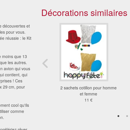
Décorations similaires
e découvertes et
les pour vous.
e réussie : le Kit
de moins que 13
que les autres.
n avion qui vous
i contient, qui
rprises ! Ces
 x 29 cm, pour
de cotillons mystere
2 sachets cotillon pour homme
2.25 €
et femme
11 €
ment cool qu'ils
tiliser comme
on.
préfériez rêver