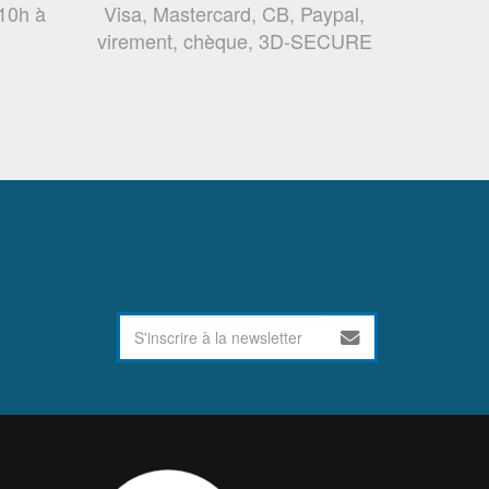
 10h à
Visa, Mastercard, CB, Paypal,
virement, chèque, 3D-SECURE