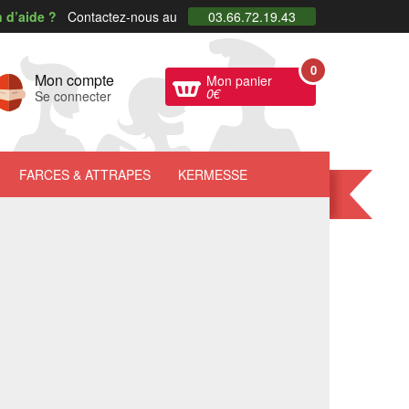
 d’aide ?
Contactez-nous au
03.66.72.19.43
0
Mon compte
Mon panier
0
€
Se connecter
FARCES
& ATTRAPES
KERMESSE