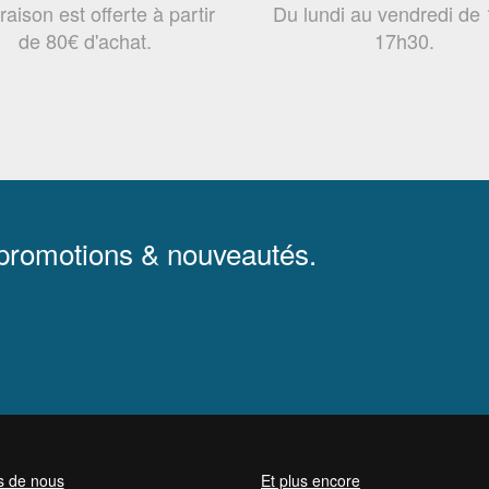
vraison est offerte à partir
Du lundi au vendredi de
de 80€ d'achat.
17h30.
 promotions & nouveautés.
s de nous
Et plus encore