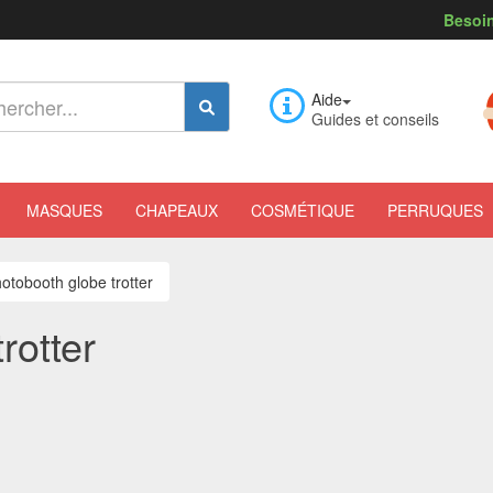
Besoin
Aide
Guides et conseils
MASQUES
CHAPEAUX
COSMÉTIQUE
PERRUQUES
hotobooth globe trotter
rotter