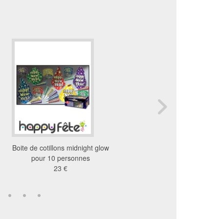
Boite de cotillons midnight glow
Lunettes 2014 en car
pour 10 personnes
1.21 €
23 €