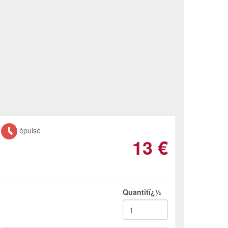
épuisé
13
€
Quantitï¿½