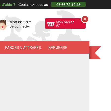
 d’aide ?
Contactez-nous au
03.66.72.19.43
0
Mon compte
Mon panier
0
€
Se connecter
FARCES
& ATTRAPES
KERMESSE