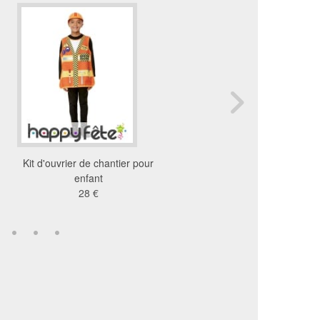
Kit d'ouvrier de chantier pour
Gilet, noeud papillon et
enfant
de petit ramoneur
28 €
24 €