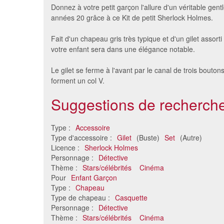
Donnez à votre petit garçon l'allure d'un véritable gen
années 20 grâce à ce Kit de petit Sherlock Holmes.
Fait d'un chapeau gris très typique et d'un gilet assor
votre enfant sera dans une élégance notable.
Le gilet se ferme à l'avant par le canal de trois boutons
forment un col V.
Suggestions de recherche
Gilet, chapeau et épée de
Set de c
pirate pour enfant
Type :
Accessoire
18 €
Type d'accessoire :
Gilet
(Buste)
Set
(Autre)
Licence :
Sherlock Holmes
Personnage :
Détective
Thème :
Stars/célébrités
Cinéma
Pour
Enfant Garçon
Type :
Chapeau
Type de chapeau :
Casquette
Personnage :
Détective
Thème :
Stars/célébrités
Cinéma