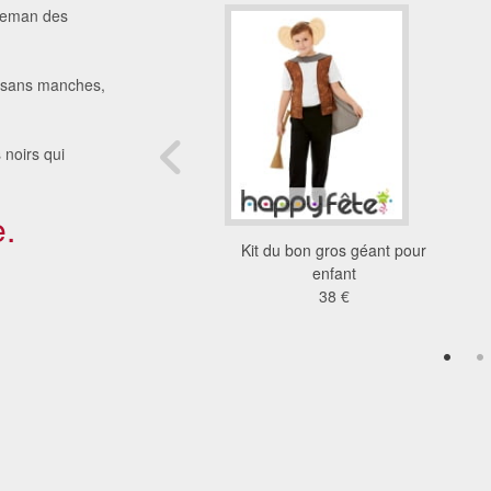
tleman des
ti sans manches,
 noirs qui
.
ow-boy rouge et noir
Kit du bon gros géant pour
premier prix
enfant
14 €
38 €