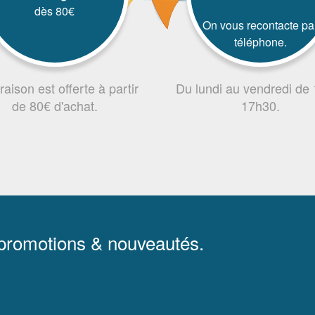
dès 80€
On vous recontacte pa
téléphone.
vraison est offerte à partir
Du lundi au vendredi de
de 80€ d'achat.
17h30.
 promotions & nouveautés.