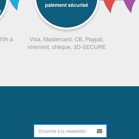
paiement sécurisé
r
 10h à
Visa, Mastercard, CB, Paypal,
virement, chèque, 3D-SECURE