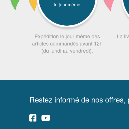
le jour même
Expédition le jour même des
La li
articles commandés avant 12h
(du lundi au vendredi).
Restez informé de nos offres,