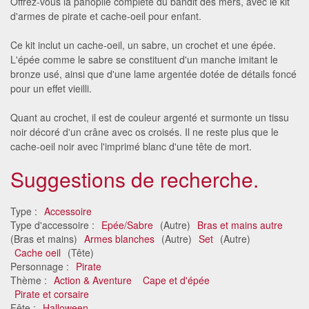
Offrez-vous la panoplie complète du bandit des mers, avec le kit
d'armes de pirate et cache-oeil pour enfant.
Ce kit inclut un cache-oeil, un sabre, un crochet et une épée.
L'épée comme le sabre se constituent d'un manche imitant le
bronze usé, ainsi que d'une lame argentée dotée de détails foncé
pour un effet vieilli.
Quant au crochet, il est de couleur argenté et surmonte un tissu
noir décoré d'un crâne avec os croisés. Il ne reste plus que le
cache-oeil noir avec l'imprimé blanc d'une tête de mort.
Suggestions de recherche.
Type :
Accessoire
Type d'accessoire :
Epée/Sabre
(Autre)
Bras et mains autre
(Bras et mains)
Armes blanches
(Autre)
Set
(Autre)
Cache oeil
(Tête)
Personnage :
Pirate
Thème :
Action & Aventure
Cape et d'épée
Pirate et corsaire
Fête :
Halloween