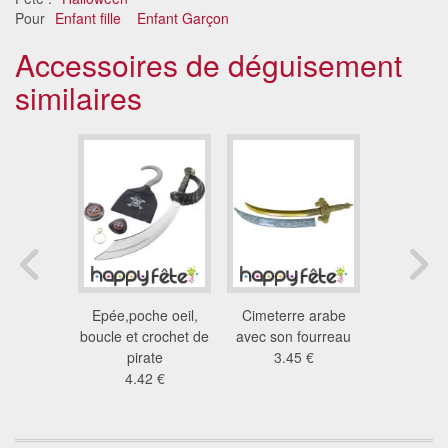
Pour
Enfant fille
Enfant Garçon
Accessoires de déguisement
similaires
fourreau
Epée,poche oeil,
Cimeterre arabe
Faux de 
7 €
boucle et crochet de
avec son fourreau
démon
pirate
3.45 €
7.4
4.42 €