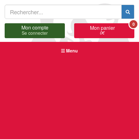
0
Mon compte
Mon panier
0
€
Se connecter
Menu