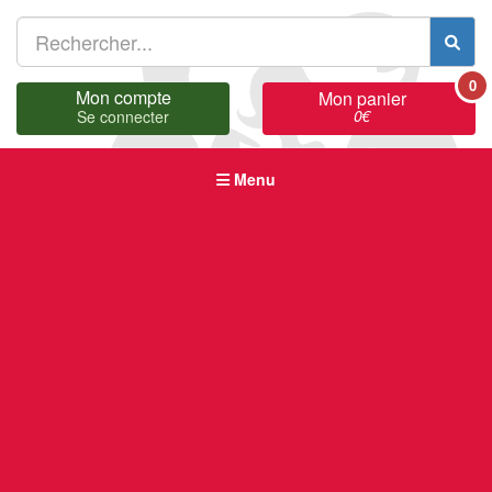
0
Mon compte
Mon panier
0
€
Se connecter
Menu