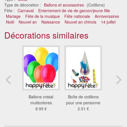
Type de décoration :
Ballons et accessoires
(Cotillons)
Fête :
Carnaval
Enterrement de vie de garcon/jeune fille
Mariage
Fête de la musique
Fête nationale
Anniversaires
Noël
Nouvel an
Naissance
Nouvel an chinois
14 juillet
Décorations similaires
acré de
Ballons cristal
Boîte de cotillons
10 ball
cm
multicolores
pour une personne
baudruc
1 €
8.95 €
2.51 €
4.3