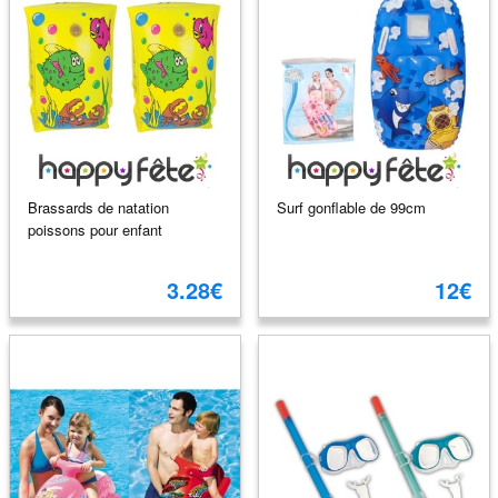
Brassards de natation
Surf gonflable de 99cm
poissons pour enfant
3.28€
12€