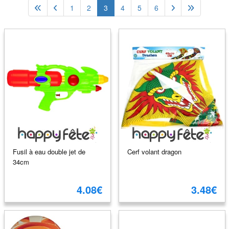
1
2
3
4
5
6
Fusil à eau double jet de
Cerf volant dragon
34cm
4.08€
3.48€