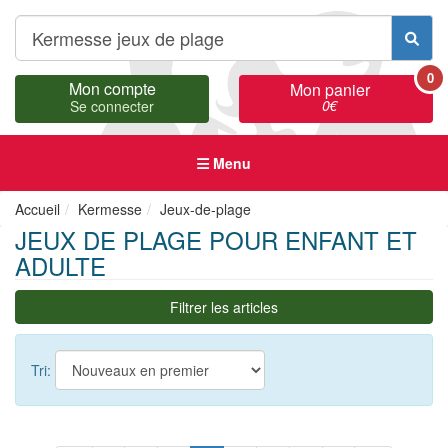
0
Mon compte
Mon panier
0
€
Se connecter
Menu
Accueil
Kermesse
Jeux-de-plage
JEUX DE PLAGE POUR ENFANT ET
ADULTE
Filtrer les articles
Tri: