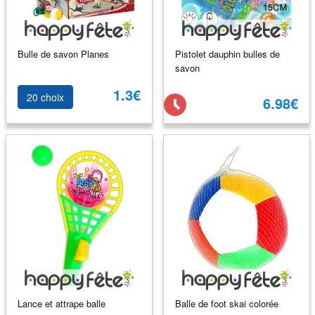
Bulle de savon Planes
Pistolet dauphin bulles de
savon
1.3€
20 choix
6.98€
Lance et attrape balle
Balle de foot skai colorée