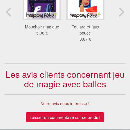
gie globe
Mouchoir magique
Foulard et faux
Tour de
 magique
5.08 €
pouce
intell
 €
3.67 €
artific
5.0
Les avis clients concernant jeu
de magie avec balles
Votre avis nous intéresse !
Laisser un commentaire sur ce produit