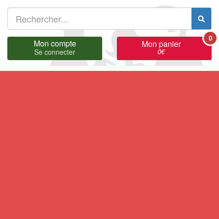
0
Mon compte
Mon panier
0
€
Se connecter