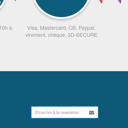
r
 10h à
Visa, Mastercard, CB, Paypal,
virement, chèque, 3D-SECURE