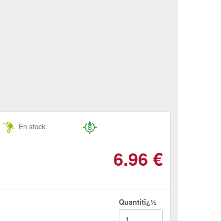
En stock.
6.96
€
Quantitï¿½