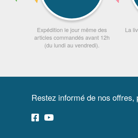
Expédition le jour même des
La li
articles commandés avant 12h
(du lundi au vendredi).
Restez informé de nos offres,