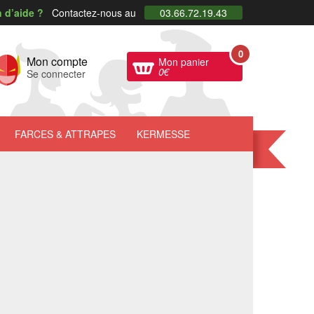
 d’aide ?
Contactez-nous au
03.66.72.19.43
0
Mon compte
Mon panier
0
€
Se connecter
FARCES
& ATTRAPES
KERMESSE