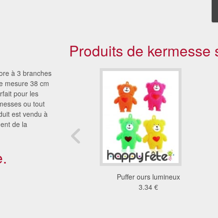
Produits de kermesse s
lore à 3 branches
Elle mesure 38 cm
rfait pour les
rmesses ou tout
duit est vendu à
ent de la
.
teur flocon de neige
Puffer ours lumineux
portable
3.34 €
8.61 €