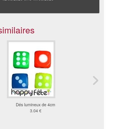
imilaires
Dés lumineux de 4cm
Collier ballon de foot l
3.04 €
1.21 €