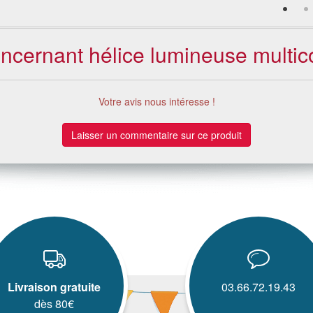
concernant hélice lumineuse multic
Votre avis nous intéresse !
Laisser un commentaire sur ce produit
Livraison gratuite
03.66.72.19.43
dès 80€