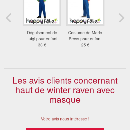
t cagoule
Déguisement de
Costume de Mario
Costume 
man pour
Luigi pour enfant
Bross pour enfant
pour e
ant
36 €
25 €
25
 €
Les avis clients concernant
haut de winter raven avec
masque
Votre avis nous intéresse !