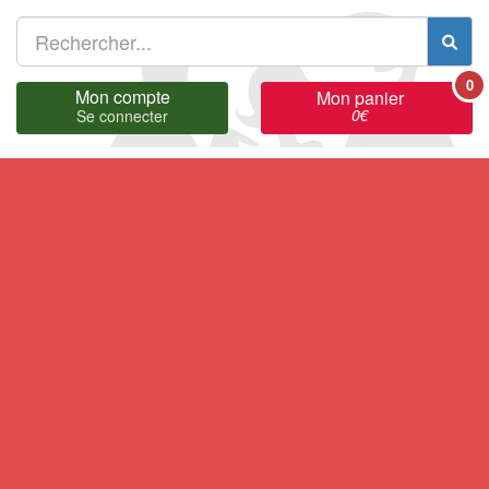
0
Mon compte
Mon panier
0
€
Se connecter