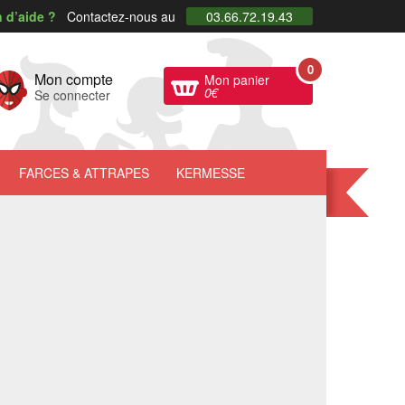
 d’aide ?
Contactez-nous au
03.66.72.19.43
0
Mon compte
Mon panier
0
€
Se connecter
FARCES
& ATTRAPES
KERMESSE