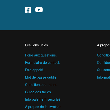
Les liens utiles
A propo
Foire aux questions.
Conditio
Formulaire de contact.
Confident
Etre appelé.
Qui som
Mot de passe oublié
Informat
Conditions de retour.
Guide des tailles.
Info paiement sécurisé.
A propos de la livraison.