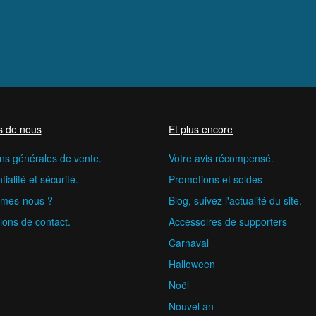
s de nous
Et plus encore
ns générales de vente.
Votre avis récompensé.
ialité et sécurité.
Promotions et soldes
mes-nous ?
Blog, suivez l'actualité du site.
ions de contact.
Accessoires de supporters
Carnaval
Halloween
Noël
Nouvel an