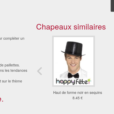
Chapeaux similaires
ur compléter un
de paillettes.
dans les tendances
t sur le thème
ut de forme noir luxe
Haut de forme noir en sequins
.
pour adulte
8.45 €
19 €