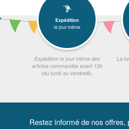
Expédition
le jour même
Expédition le jour même des
La li
articles commandés avant 12h
(du lundi au vendredi).
Restez informé de nos offres,