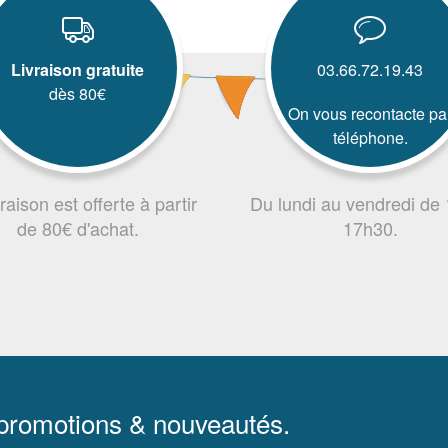
Livraison gratuite
03.66.72.19.43
dès 80€
On vous recontacte pa
téléphone.
vraison est offerte à partir
Du lundi au vendredi de
de 80€ d'achat.
17h30.
 promotions & nouveautés.