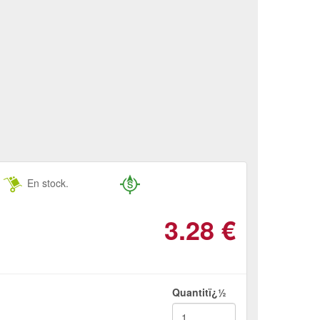
En stock.
3.28
€
Quantitï¿½