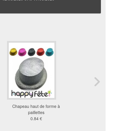
Chapeau haut de forme à
Haut de forme bonne a
paillettes
paillettes
0.84 €
1.93 €