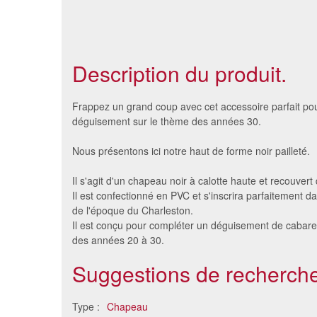
Description du produit.
Frappez un grand coup avec cet accessoire parfait po
déguisement sur le thème des années 30.
Nous présentons ici notre haut de forme noir pailleté.
Il s'agit d'un chapeau noir à calotte haute et recouvert 
Il est confectionné en PVC et s'inscrira parfaitement 
de l'époque du Charleston.
Il est conçu pour compléter un déguisement de cabare
des années 20 à 30.
Petit haut de forme argenté
Grand ha
Suggestions de recherche
style vampire
4.44 €
Type :
Chapeau