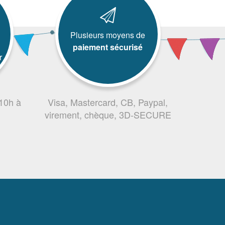
Plusieurs moyens de
paiement sécurisé
r
 10h à
Visa, Mastercard, CB, Paypal,
virement, chèque, 3D-SECURE