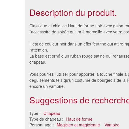
Description du produit.
Classique et chic, ce Haut de forme noir avec galon ro
l'accessoire de soirée qui ira à merveille avec votre c
Il est de couleur noir dans un effet feutrine qui attire 
l'attention.
La base est orné d'un ruban rouge satiné qui rehausse 
chapeau.
Vous pourrez l'utiliser pour apporter la touche finale à
déguisements tels qu'un costume de bourgeois de la 
encore un vampire.
Haut de forme avec cornes
Haut de 
rouges
Suggestions de recherche
3.67 €
Type :
Chapeau
Type de chapeau :
Haut de forme
Personnage :
Magicien et magicienne
Vampire