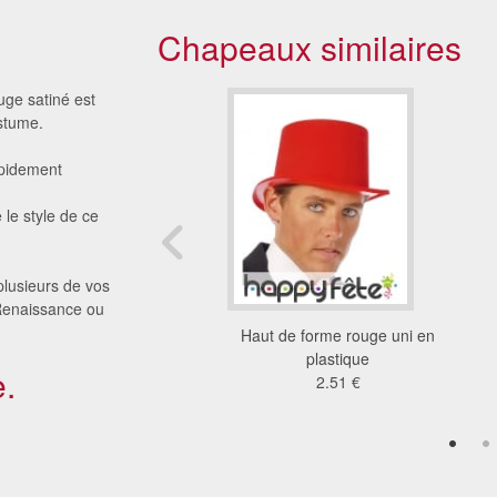
Chapeaux similaires
uge satiné est
ostume.
rapidement
le style de ce
 plusieurs de vos
Renaissance ou
forme bonne année à
Haut de forme rouge uni en
paillettes
plastique
.
1.93 €
2.51 €