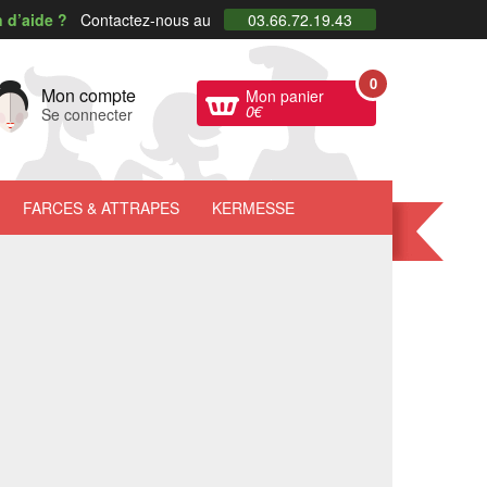
 d’aide ?
Contactez-nous au
03.66.72.19.43
0
Mon compte
Mon panier
0
€
Se connecter
FARCES
& ATTRAPES
KERMESSE