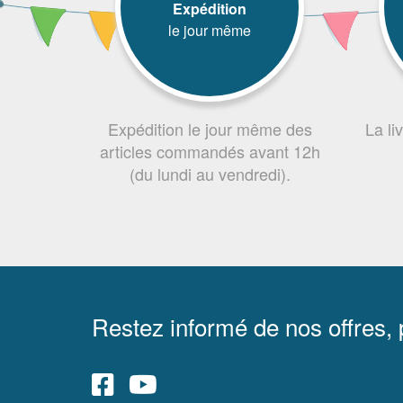
Expédition
le jour même
Expédition le jour même des
La li
articles commandés avant 12h
(du lundi au vendredi).
Restez informé de nos offres,