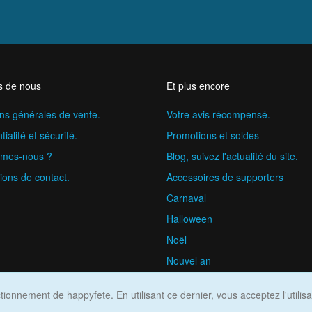
s de nous
Et plus encore
ns générales de vente.
Votre avis récompensé.
ialité et sécurité.
Promotions et soldes
mes-nous ?
Blog, suivez l'actualité du site.
ions de contact.
Accessoires de supporters
Carnaval
Halloween
Noël
Nouvel an
happyfete.com © 2026
ionnement de happyfete. En utilisant ce dernier, vous acceptez l'utilis