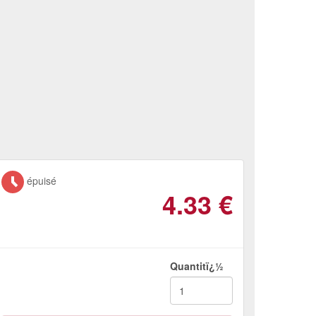
épuisé
4.33
€
Quantitï¿½