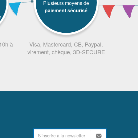
Plusieurs moyens de
paiement sécurisé
r
 10h à
Visa, Mastercard, CB, Paypal,
virement, chèque, 3D-SECURE