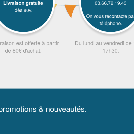
Livraison gratuite
03.66.72.19.43
dès 80€
On vous recontacte pa
téléphone.
vraison est offerte à partir
Du lundi au vendredi de
de 80€ d'achat.
17h30.
 promotions & nouveautés.