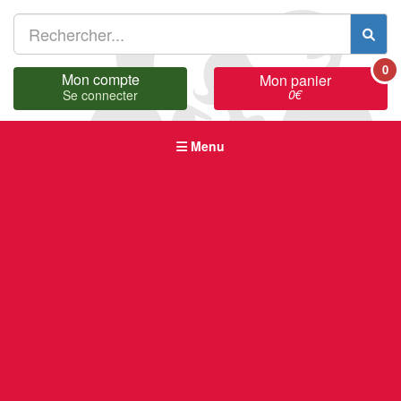
0
Mon compte
Mon panier
0
€
Se connecter
Menu