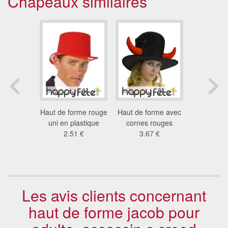
Chapeaux similaires
haut de
Haut de forme rouge
Haut de forme avec
Chapeau 
aillettes
uni en plastique
cornes rouges
père 
4 €
2.51 €
3.67 €
14
Les avis clients concernant
haut de forme jacob pour