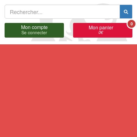
0
Mon compte
Mon panier
0
€
Se connecter