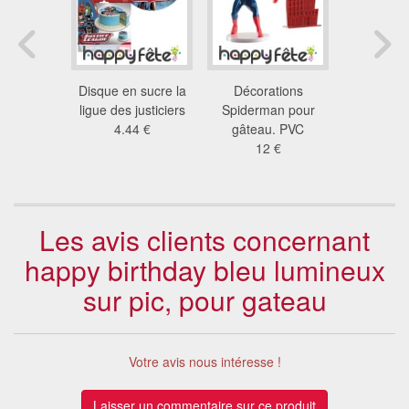
re colorée
Disque en sucre la
Décorations
Disque Sta
r, 250g
ligue des justiciers
Spiderman pour
sucre,
5 €
4.44 €
gâteau. PVC
7.0
12 €
Les avis clients concernant
happy birthday bleu lumineux
sur pic, pour gateau
Votre avis nous intéresse !
Laisser un commentaire sur ce produit