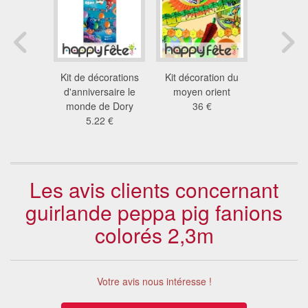
de iris
Kit de décorations
Kit décoration du
Guirl
français
d'anniversaire le
moyen orient
d'Anniver
 €
monde de Dory
36 €
plastique 
5.22 €
1.8
Les avis clients concernant
guirlande peppa pig fanions
colorés 2,3m
Votre avis nous intéresse !