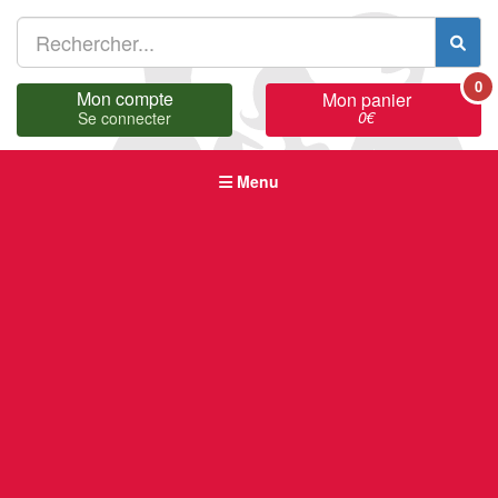
0
Mon compte
Mon panier
0
€
Se connecter
Menu