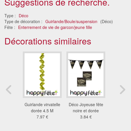
Suggestions de recherche.
Type :
Déco
Type de décoration :
Guirlande/Boule/suspension
(Déco)
Fête :
Enterrement de vie de garcon/jeune fille
Décorations similaires
 chinoise
Guirlande virvatelle
Déco Joyeuse fête
Kit de dé
vie" et
dorée 4.5 M
noire et dorée
pour No
eur"
7.97 €
3.84 €
chin
3 €
34