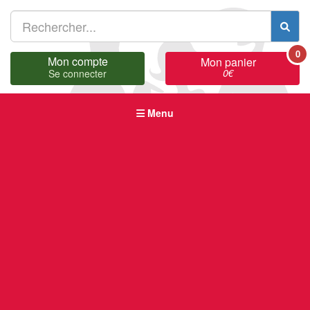
0
Mon compte
Mon panier
0
€
Se connecter
Menu