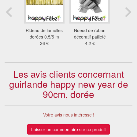
 d'ange
Rideau de lamelles
Noeud de ruban
Lustre cas
ré
dorées 0.5/5 m
décoratif pailleté
de 120 
9 €
26 €
4.2 €
52
Les avis clients concernant
guirlande happy new year de
90cm, dorée
Votre avis nous intéresse !
Laisser un commentaire sur ce produit