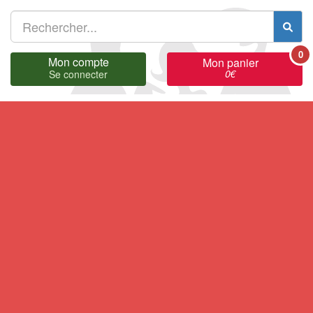
0
Mon compte
Mon panier
0
€
Se connecter